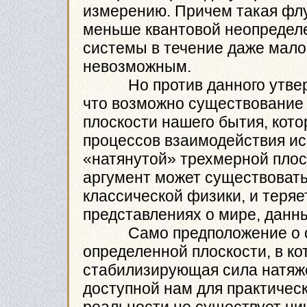
измерению. Причем такая флу
меньше квантовой неопределе
системы в течение даже мало
невозможным.
Но против данного утвержд
что возможно существование
плоскости нашего бытия, кот
процессов взаимодействия ис
«натянутой» трехмерной плоск
аргумент может существовать
классической физики, и теря
представлениях о мире, данн
Само предположение о сущ
определенной плоскости, в к
стабилизирующая сила натяже
доступной нам для практичес