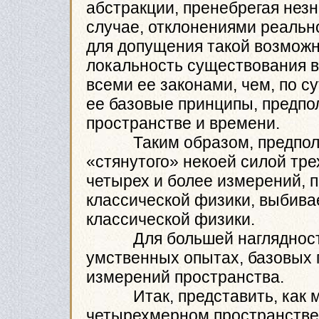
абстракции, пренебрегая нез
случае, отклонениями реально
для допущения такой возможн
локальность существования в
всеми ее законами, чем, по с
ее базовые принципы, предпо
пространстве и времени.
Таким образом, предполож
«стянутого» некоей силой тр
четырех и более измерений,
классической физики, выбивае
классической физики.
Для большей наглядности,
умственных опытах, базовых
измерений пространства.
Итак, представить, как мо
четырехмерном пространстве,