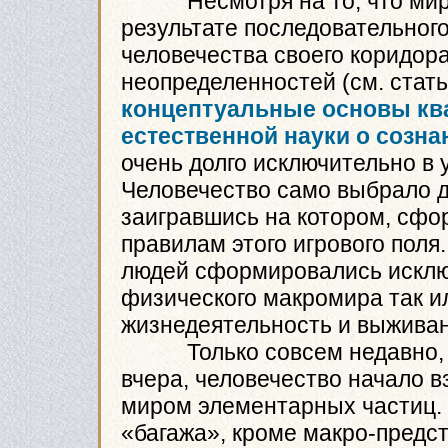
Несмотря на то, что мир 
результате последовательно
человечества своего коридор
неопределенностей (см. стат
концептуальные основы ква
естественной науки о созна
очень долго исключительно в 
Человечество само выбрало д
заигравшись на котором, сфо
правилам этого игрового поля
людей сформировались исключ
физического макромира так и
жизнедеятельность и выживан
Только совсем недавно, по
вчера, человечество начало 
миром элементарных частиц. 
«багажа», кроме макро-предс