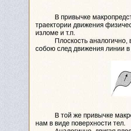
В привычке макропредставл
траектории движения физическ
изломе и т.п.
Плоскость аналогично, в м
собою след движения линии в 
В той же привычке макропр
нам в виде поверхности тел.
Аналогично, двигая плоско