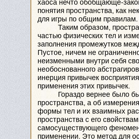
хаоса нечто обобщающе-закон
понятия пространства, как не
для игры по общим правилам.
Таким образом, пространс
частью физических тел и изм
заполнения промежутков межд
Пустое, ничем не ограниченно
неизменными внутри себя сво
необоснованного абстрагиров
инерция привычек восприятия
применения этих привычек.
Гораздо вернее было бы г
пространства, а об измерени
формы тел и их взаимных рас
пространства с его свойствам
самосуществующего феномена
применении. Это метод для о