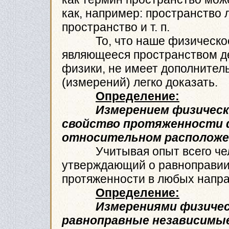
как, например: пространство
пространство и т. п.
То, что наше физическое п
являющееся пространством де
физики, не имеет дополнител
(измерений) легко доказать.
Определение:
Измерением физичес
свойство протяженности ф
относительном расположен
Учитывая опыт всего чело
утверждающий о равноправии
протяженности в любых напра
Определение:
Измерениями физиче
равноправные независимые