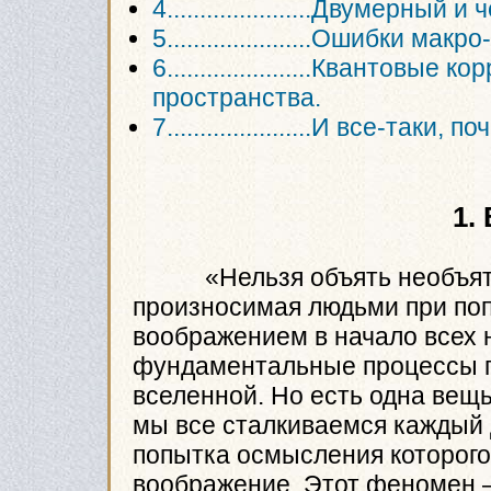
4......................Двумерн
5......................Ошибки ма
6......................Квантов
пространства.
7......................И все-таки, 
1.
«Нельзя объять необъятно
произносимая людьми при поп
воображением в начало всех 
фундаментальные процессы 
вселенной. Но есть одна вещь
мы все сталкиваемся каждый 
попытка осмысления которого 
воображение. Этот феномен –