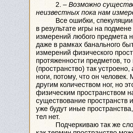
2. –
Возможно существо
неизвестных пока нам изме
Все ошибки, спекуляции и
в результате игры на подмене
измерений любого предмета н
даже в рамках банального быто
измерений физического прос
протяженности предметов, то и
(пространство) так устроено, 
ноги, потому, что он человек.
другим количеством ног, но эт
физическим пространством н
существование пространств и
уже будут иные пространства, 
тел нет.
Подчеркиваю так же слово 
как термин пространство може