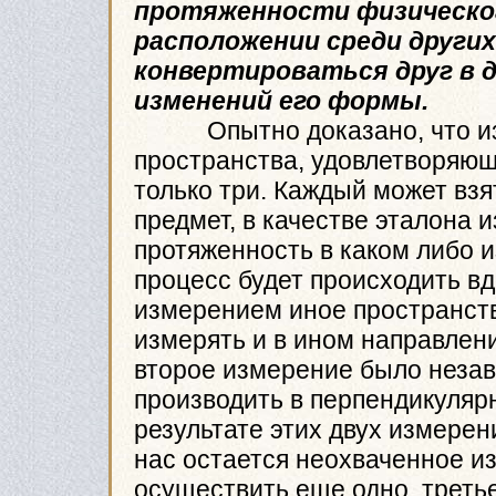
протяженности физическо
расположении среди других
конвертироваться друг в д
изменений его формы.
Опытно доказано, что изм
пространства, удовлетворяю
только три. Каждый может вз
предмет, в качестве эталона 
протяженность в каком либо 
процесс будет происходить вд
измерением иное пространств
измерять и в ином направлен
второе измерение было незави
производить в перпендикуляр
результате этих двух измерен
нас остается неохваченное и
осуществить еще одно, третье