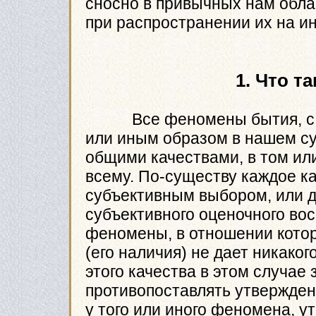
сносно в привычных нам обла
при распространении их на и
1. Что т
Все феномены бытия, с ко
или иным образом в нашем с
общими качествами, в том ил
всему. По-существу каждое к
субъективным выбором, или 
субъективного оценочного во
феномены, в отношении котор
(его наличия) не дает никако
этого качества в этом случае
противопоставлять утверждени
у того или иного феномена, у