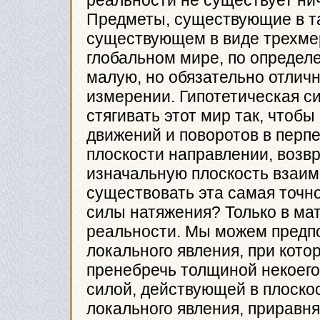
реальности не существует ни
Предметы, существующие в т
существующем в виде трехме
глобальном мире, по определ
малую, но обязательно отличн
измерении. Гипотетическая с
стягивать этот мир так, чтоб
движений и поворотов в перп
плоскости направлении, возв
изначальную плоскость взаим
существовать эта самая точн
силы натяжения? Только в мат
реальности. Мы можем предп
локального явления, при кот
пренебречь толщиной некоего 
силой, действующей в плоскос
локального явления, приравн