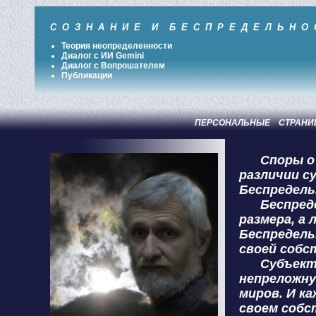
С О З Н А Н И Е
И
Б Е С П Р Е Д Е Л Ь Н О 
Теория неопределенности
Диалог с ИИ Gemini
Диалог с Вопрошателем
Публикации
ПЕРСОНАЛЬНЫЕ СТРАН
Споры о пе
различии с
Беспредел
Беспредель
размера, а
Беспредел
своей собс
Субъектив
непреложну
миров. И к
своем собс