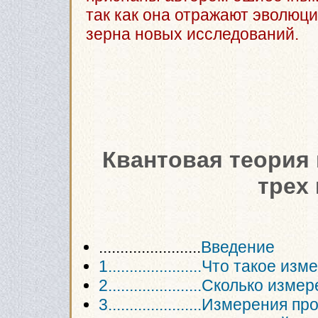
так как она отражают эволюци
зерна новых исследований.
Квантовая теория 
трех
........................
Введение
1......................Что такое и
2......................Сколько
3......................Измерения 