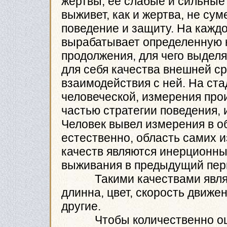
жертвы, ее слабые и сильные 
выживет, как и жертва, не су
поведение и защиту. На кажд
вырабатывает определенную 
продолжения, для чего выдел
для себя качества внешней с
взаимодействия с ней. На ст
человеческой, измерения про
частью стратегии поведения, 
Человек вывел измерения в об
естественно, область самих 
качеств являются инерционн
выживания в предыдущий пер
Такими качествами являют
длинна, цвет, скорость движен
другие.
Чтобы количественно оцени