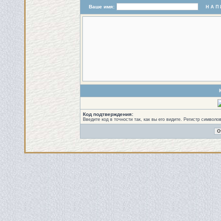
Ваше имя:
Н А П 
Код подтверждения:
Введите код в точности так, как вы его видите. Регистр символо