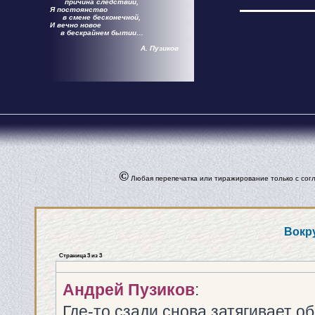
причина следствий,
Я постоянство
в смене бесконечной,
И вечно новое
в бескрайнем бытии…
А. Пузиков
©
Любая перепечатка или тиражирование только с согл
Вокру
Страница
3
из
3
Андрей Пузиков
:
Где-то сзади снова затягивает о