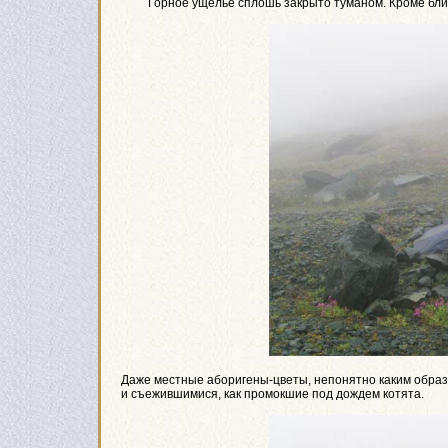
Горное ущелье сплошь закрыто туманом. Кроме ближа
Даже местные аборигены-цветы, непонятно каким обра
и съежившимися, как промокшие под дождем котята.