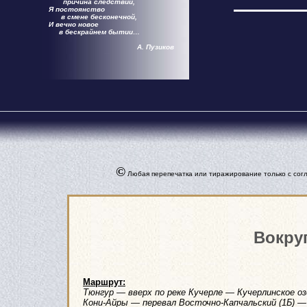
причина следствий,
Я постоянство
в смене бесконечной,
И вечно новое
в бескрайнем бытии…
А. Пузиков
©
Любая перепечатка или тиражирование только с согл
Вокруг
Маршрут:
Тюнгур — вверх по реке Кучерле — Кучерлинское о
Кони-Айры — перевал Восточно-Капчальский (1Б) —