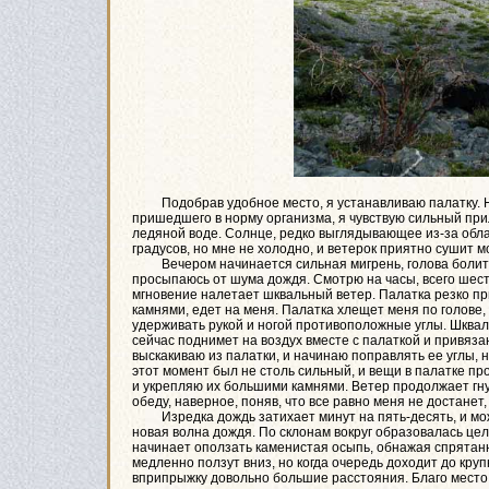
Подобрав удобное место, я устанавливаю палатку. Неж
пришедшего в норму организма, я чувствую сильный прил
ледяной воде. Солнце, редко выглядывающее из-за обла
градусов, но мне не холодно, и ветерок приятно сушит м
Вечером начинается сильная мигрень, голова болит всю 
просыпаюсь от шума дождя. Смотрю на часы, всего шесть
мгновение налетает шквальный ветер. Палатка резко при
камнями, едет на меня. Палатка хлещет меня по голове, 
удерживать рукой и ногой противоположные углы. Шквал
сейчас поднимет на воздух вместе с палаткой и привяза
выскакиваю из палатки, и начинаю поправлять ее углы, 
этот момент был не столь сильный, и вещи в палатке п
и укрепляю их большими камнями. Ветер продолжает гнуть
обеду, наверное, поняв, что все равно меня не достанет, 
Изредка дождь затихает минут на пять-десять, и мож
новая волна дождя. По склонам вокруг образовалась цел
начинает оползать каменистая осыпь, обнажая спрятан
медленно ползут вниз, но когда очередь доходит до круп
вприпрыжку довольно большие расстояния. Благо место