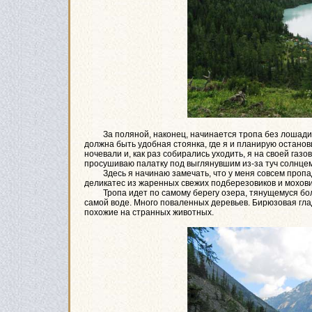
За поляной, наконец, начинается тропа без лошадиных 
должна быть удобная стоянка, где я и планирую остано
ночевали и, как раз собирались уходить, я на своей га
просушиваю палатку под выглянувшим из-за туч солнцем
Здесь я начинаю замечать, что у меня совсем пропадае
деликатес из жаренных свежих подберезовиков и мохови
Тропа идет по самому берегу озера, тянущемуся боле
самой воде. Много поваленных деревьев. Бирюзовая глад
похожие на странных животных.