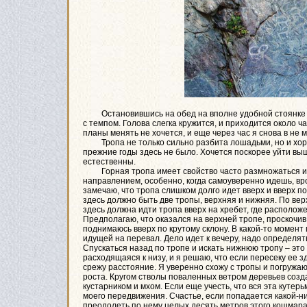
Остановившись на обед на вполне удобной стоянке на 
с темпом. Голова слегка кружится, и приходится около ч
планы менять не хочется, и еще через час я снова в не
Тропа не только сильно разбита лошадьми, но и хорош
прежние годы здесь не было. Хочется поскорее уйти выш
естественны.
Горная тропа имеет свойство часто размножаться и сн
направлением, особенно, когда самоуверенно идешь, врод
замечаю, что тропа слишком долго идет вверх и вверх по
здесь должно быть две тропы, верхняя и нижняя. По верх
здесь должна идти тропа вверх на хребет, где располож
Предполагаю, что оказался на верхней тропе, проскочив 
поднимаюсь вверх по крутому склону. В какой-то момент 
идущей на перевал. Дело идет к вечеру, надо определять
Спускаться назад по тропе и искать нижнюю тропу – это
расходящаяся к низу, и я решаю, что если пересеку ее з
срежу расстояние. Я уверенно схожу с тропы и погружа
роста. Кругом стволы поваленных ветром деревьев созд
кустарником и мхом. Если еще учесть, что вся эта кутер
моего передвижения. Счастье, если попадается какой-н
преодолеть по нему целых десять метров этого кошмара.