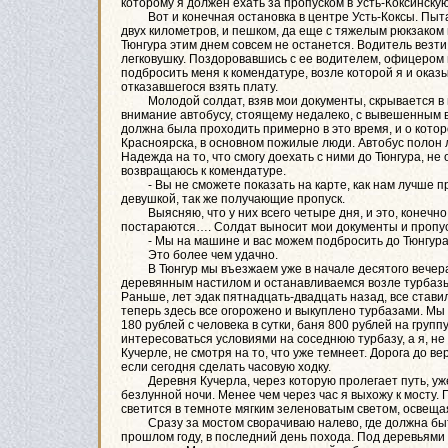
которому я должен ехать за пропуском в Усть-Коксинску
Вот и конечная остановка в центре Усть-Коксы. Пытаю
двух километров, и пешком, да еще с тяжелым рюкзаком 
Тюнгура этим днем совсем не останется. Водитель везт
легковушку. Поздоровавшись с ее водителем, офицером п
подбросить меня к комендатуре, возле которой я и ока
отказавшегося взять плату.
Молодой солдат, взяв мои документы, скрывается в н
внимание автобусу, стоящему недалеко, с вывешенным в
должна была проходить примерно в это время, и о котор
Красноярска, в основном пожилые люди. Автобус полон 
Надежда на то, что смогу доехать с ними до Тюнгура, не
возвращаюсь к комендатуре.
- Вы не сможете показать на карте, как нам лучше пр
девушкой, так же получающие пропуск.
Выясняю, что у них всего четыре дня, и это, конечно, о
постараются…. Солдат выносит мои документы и пропу
- Мы на машине и вас можем подбросить до Тюнгура
Это более чем удачно.
В Тюнгур мы въезжаем уже в начале десятого вечера,
деревянным настилом и останавливаемся возле турбазы 
Раньше, лет эдак пятнадцать-двадцать назад, все ставил
теперь здесь все огорожено и выкуплено турбазами. Мы
180 рублей с человека в сутки, баня 800 рублей на груп
интересоваться условиями на соседнюю турбазу, а я, не
Кучерле, не смотря на то, что уже темнеет. Дорога до в
если сегодня сделать часовую ходку.
Деревня Кучерла, через которую пролегает путь, уже 
безлунной ночи. Менее чем через час я выхожу к мосту.
светится в темноте мягким зеленоватым светом, освещ
Сразу за мостом сворачиваю налево, где должна быть
прошлом году, в последний день похода. Под деревьями