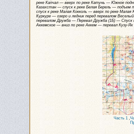
реке Капчал — вверх по реке Катунь — Южное подн
Казахстан — спуск к реке Белая Берель — подъем 
спуск к реке Малая Кокколь — вверх по реке Малая 
Куркуре — озеро и ледник перед перевалом Веселый
перевалом Дружба — Перевал Дружба (1Б) — Спуск 
Аккемское — вниз по реке Аккем — перевал Кузу-Я
Часть 1
,
Ч
П