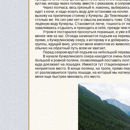
кустам, иногда через голову, вместе с рюкзаком, в соп
Через полчаса, весь грязный я, наконец, выбираюсь, 
идет к ночи, и надо искать воду для остановки на ночлег
выхожу на приличную стоянку у Кучерлы. До Текелюшки 
столько же. Но сил уже нет и смысла рисковать тоже. Сб
ледяную воду Кучерлы. Становится легче, тошнота от пе
заваливаюсь отдыхать и приходить в себя, прежде чем г
Утром я постарался проснуться пораньше, и уже в 8-1
менее чем за час. Отсюда начинается подъем на перева
прямо, к Кучерлинскому озеру, к которому я и добираюсь
группы, идущей вниз, угостил меня компотом из жимолост
обычно на обратный путь всем не хватает.
Перед озером крутой подъем на небольшой перевал, 
В начале Кучерлинского озера находится очень большо
большой и ровной поляне, позволяющей поставить почти
куда доезжают на лошадях. Имеются тут стационарные н
неприятное место. В конце поляны, на тропе, прямо пе
от разлагавшегося трупа лошади, на который мы наткн
меня еще быстрее миновать это место.