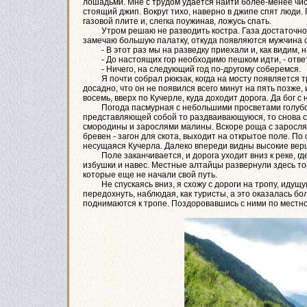
лошадьми. Мне с трудом удается найти более-менее чист
стоящий джип. Вокруг тихо, наверно в джипе спят люди.
газовой плите и, слегка поужинав, ложусь спать.
Утром решаю не разводить костра. Газа достаточно, и
замечаю большую палатку, откуда появляются мужчина 
- В этот раз мы на разведку приехали и, как видим, н
- До настоящих гор необходимо пешком идти, - ответил
- Ничего, на следующий год по-другому соберемся.
Я почти собрал рюкзак, когда на мосту появляется тр
досадно, что он не появился всего минут на пять позже, 
восемь, вверх по Кучерле, куда доходит дорога. Да бог с 
Погода пасмурная с небольшими просветами голубого 
представляющей собой то раздваивающуюся, то снова 
смородины и зарослями малины. Вскоре роща с зарослями
бревен - загон для скота, выходит на открытое поле. П
несущаяся Кучерла. Далеко впереди видны высокие вер
Поле заканчивается, и дорога уходит вниз к реке, гд
избушки и навес. Местные алтайцы развернули здесь тор
которые еще не начали свой путь.
Не спускаясь вниз, я схожу с дороги на тропу, идущу
передохнуть, наблюдая, как туристы, а это оказалась б
поднимаются к тропе. Поздоровавшись с ними по местно