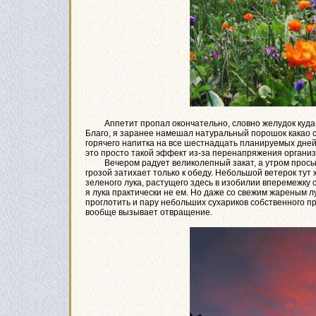
Аппетит пропал окончательно, словно желудок куда-то 
Благо, я заранее намешал натуральный порошок какао с
горячего напитка на все шестнадцать планируемых дней 
это просто такой эффект из-за перенапряжения организма
Вечером радует великолепный закат, а утром просыпаю
грозой затихает только к обеду. Небольшой ветерок тут
зеленого лука, растущего здесь в изобилии вперемежку 
я лука практически не ем. Но даже со свежим жареным л
проглотить и пару небольших сухариков собственного п
вообще вызывает отвращение.