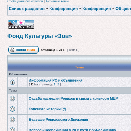
Сообщения без ответов
|
Активные темы
Список разделов
»
Конференция
»
Конференция
»
Общест
Фонд Культуры «Зов»
Страница
1
из
1
[ Тем: 4 ]
Темы
Объявления
Информация РО и объявления
[
На страницу:
1
,
2
]
Темы
Судьба наследия Рерихов в связи с кризисом МЦР
Коленвал истории РД.
Будущее Рериховского Движения
Вопросы координации в РД и пути к объединению