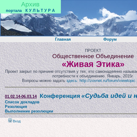
Архив
портала
К У Л Ь Т У Р А
Главная
Форум
ПРОЕКТ
Общественное Объединение
«Живая Этика»
Проект закрыт по причине отсутствия у тех, кто самонадеянно назыв
потребности к объединению. Январь, 2015г.
Вопросы можно задать
здесь: http://zovnet.ru/forum/viewtopi
«Судьба идей и 
Конференция
01.02.14-06.03.14
Список докладов
Резолюция
Выполнение резолюции
Вход