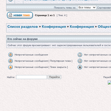
Показать темы за:
Сортироват
Страница
1
из
1
[ Тем: 4 ]
Список разделов
»
Конференция
»
Конференция
»
Общест
Кто сейчас на форуме
Сейчас этот форум просматривают: нет зарегистрированных пользователей и гости:
Непрочитанные сообщения
Нет непрочитанных с
Непрочитанные сообщения [ Популярная тема ]
Нет непрочитанных со
Непрочитанные сообщения [ Тема закрыта ]
Нет непрочитанных со
Найти:
Перей