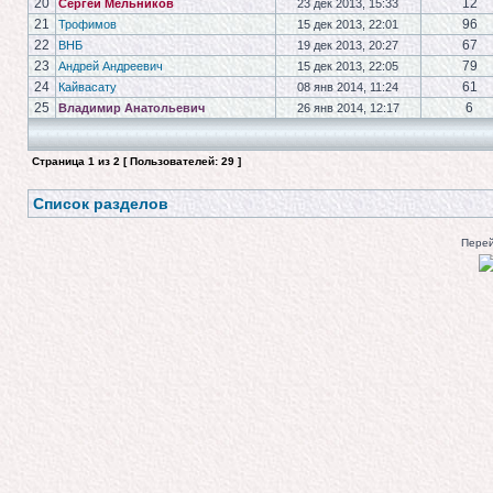
20
12
Сергей Мельников
23 дек 2013, 15:33
21
96
Трофимов
15 дек 2013, 22:01
22
67
ВНБ
19 дек 2013, 20:27
23
79
Андрей Андреевич
15 дек 2013, 22:05
24
61
Кайвасату
08 янв 2014, 11:24
25
6
Владимир Анатольевич
26 янв 2014, 12:17
Страница
1
из
2
[ Пользователей: 29 ]
Список разделов
Перей