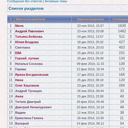
Сообщения без ответов
|
Активные темы
Список разделов
#
Имя пользователя
Зарегистрирован
Сообщен
1
1630
Мила
23 ноя 2013, 15:57
2
1482
Андрей Павлович
23 ноя 2013, 03:08
3
511
Татьяна Бойкова
24 дек 2013, 13:57
4
427
Юлия Владова
18 дек 2013, 20:02
5
403
Светлана
30 янв 2014, 20:03
6
231
ЕВА
15 дек 2013, 22:12
7
134
Горний_путник
29 дек 2013, 09:49
8
136
Наталья Соснова
09 фев 2014, 11:33
9
172
Герман
12 фев 2014, 18:34
10
166
Ирина Богдановская
17 дек 2013, 22:13
11
120
Нина
25 дек 2013, 08:18
12
294
Олег Каштанов
23 дек 2013, 15:29
13
33
Андрей Троицин
26 янв 2014, 09:44
14
40
Анна
15 дек 2013, 22:08
15
19
Титеев Дмитрий
18 фев 2014, 09:46
16
48
Дмитрий Ничипурович
10 фев 2014, 10:16
17
38
Вадим
12 янв 2014, 21:26
18
11
Ермолина Галина
26 янв 2014, 10:30
19
54
Валерий
14 фев 2014, 08:12