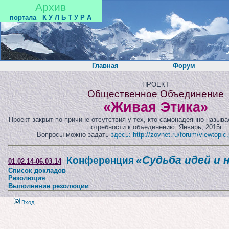
Архив
портала
К У Л Ь Т У Р А
Главная
Форум
ПРОЕКТ
Общественное Объединение
«Живая Этика»
Проект закрыт по причине отсутствия у тех, кто самонадеянно назыв
потребности к объединению. Январь, 2015г.
Вопросы можно задать
здесь: http://zovnet.ru/forum/viewtopi
«Судьба идей и 
Конференция
01.02.14-06.03.14
Список докладов
Резолюция
Выполнение резолюции
Вход