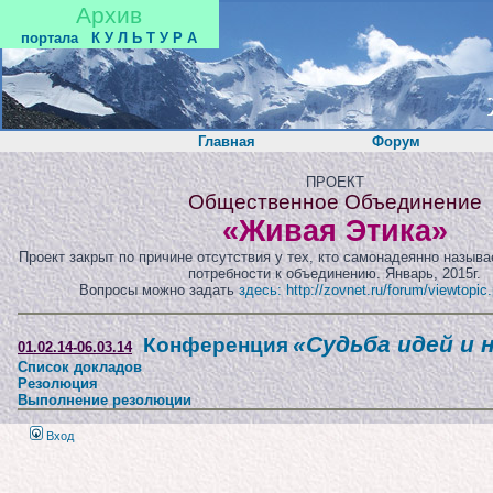
Архив
портала
К У Л Ь Т У Р А
Главная
Форум
ПРОЕКТ
Общественное Объединение
«Живая Этика»
Проект закрыт по причине отсутствия у тех, кто самонадеянно назыв
потребности к объединению. Январь, 2015г.
Вопросы можно задать
здесь: http://zovnet.ru/forum/viewtopi
«Судьба идей и 
Конференция
01.02.14-06.03.14
Список докладов
Резолюция
Выполнение резолюции
Вход