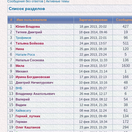
Сообщения без ответов
|
Активные темы
Список разделов
#
Имя пользователя
Зарегистрирован
Сообщен
1
427
Юлия Владова
18 дек 2013, 20:02
2
19
Титеев Дмитрий
18 фев 2014, 09:46
3
96
Трофимов
15 дек 2013, 22:01
4
511
Татьяна Бойкова
24 дек 2013, 13:57
5
120
Нина
25 дек 2013, 08:18
6
5
Натали Роса
22 дек 2013, 23:24
7
136
Наталья Соснова
09 фев 2014, 11:33
8
1630
Мила
23 ноя 2013, 15:57
9
1
Михаил
14 фев 2014, 21:14
10
166
Ирина Богдановская
17 дек 2013, 22:13
11
48
Дмитрий Ничипурович
10 фев 2014, 10:16
12
67
ВНБ
19 дек 2013, 20:27
13
6
Владимир Анатольевич
26 янв 2014, 12:17
14
54
Валерий
14 фев 2014, 08:12
15
38
Вадим
12 янв 2014, 21:26
16
61
Кайвасату
08 янв 2014, 11:24
17
134
Горний_путник
29 дек 2013, 09:49
18
172
Герман
12 фев 2014, 18:34
19
294
Олег Каштанов
23 дек 2013, 15:29