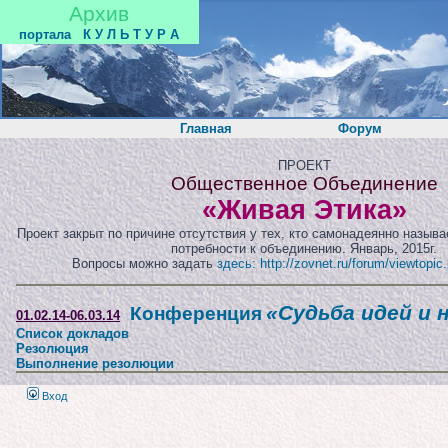
Архив
портала
К У Л Ь Т У Р А
Главная
Форум
ПРОЕКТ
Общественное Объединение
«Живая Этика»
Проект закрыт по причине отсутствия у тех, кто самонадеянно назыв
потребности к объединению. Январь, 2015г.
Вопросы можно задать
здесь: http://zovnet.ru/forum/viewtopi
«Судьба идей и 
Конференция
01.02.14-06.03.14
Список докладов
Резолюция
Выполнение резолюции
Вход