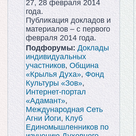
27, 28 февраля 2014
года.
Публикация докладов и
материалов – с первого
февраля 2014 года.
Подфорумы:
Доклады
индивидуальных
участников
,
Община
«Крылья Духа»
,
Фонд
Культуры «Зов»
,
Интернет-портал
«Адамант»
,
Международная Сеть
Агни Йоги
,
Клуб
Единомышленников по
изучению Духовного