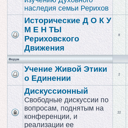
наследия семьи Рерихов
Исторические Д О К У
М Е Н ТЫ
8
Рериховского
Движения
Форум
Учение Живой Этики
2
о Единении
Дискуссионный
Свободные дискуссии по
вопросам, поднятым на
22
конференции, и
реализации ее