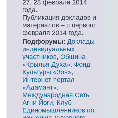
27, 28 февраля 2014
года.
Публикация докладов и
материалов – с первого
февраля 2014 года.
Подфорумы:
Доклады
индивидуальных
участников
,
Община
«Крылья Духа»
,
Фонд
Культуры «Зов»
,
Интернет-портал
«Адамант»
,
Международная Сеть
Агни Йоги
,
Клуб
Единомышленников по
изучению Духовного