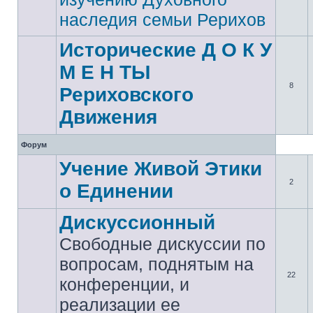
наследия семьи Рерихов
Исторические Д О К У
М Е Н ТЫ
8
Рериховского
Движения
Форум
Учение Живой Этики
2
о Единении
Дискуссионный
Свободные дискуссии по
вопросам, поднятым на
22
конференции, и
реализации ее