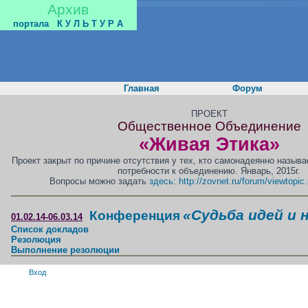
Архив
портала
К У Л Ь Т У Р А
Главная
Форум
ПРОЕКТ
Общественное Объединение
«Живая Этика»
Проект закрыт по причине отсутствия у тех, кто самонадеянно назыв
потребности к объединению. Январь, 2015г.
Вопросы можно задать
здесь: http://zovnet.ru/forum/viewtopi
«Судьба идей и 
Конференция
01.02.14-06.03.14
Список докладов
Резолюция
Выполнение резолюции
Вход