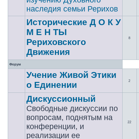
наследия семьи Рерихов
Исторические Д О К У
М Е Н ТЫ
8
Рериховского
Движения
Форум
Учение Живой Этики
2
о Единении
Дискуссионный
Свободные дискуссии по
вопросам, поднятым на
22
конференции, и
реализации ее