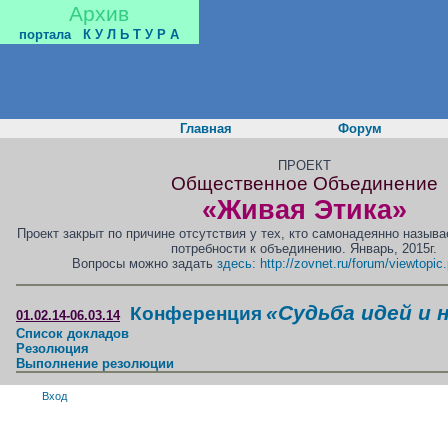
Архив
портала
К У Л Ь Т У Р А
Главная
Форум
ПРОЕКТ
Общественное Объединение
«Живая Этика»
Проект закрыт по причине отсутствия у тех, кто самонадеянно назыв
потребности к объединению. Январь, 2015г.
Вопросы можно задать
здесь: http://zovnet.ru/forum/viewtopi
«Судьба идей и 
Конференция
01.02.14-06.03.14
Список докладов
Резолюция
Выполнение резолюции
Вход