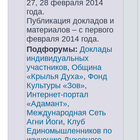
27, 28 февраля 2014
года.
Публикация докладов и
материалов – с первого
февраля 2014 года.
Подфорумы:
Доклады
индивидуальных
участников
,
Община
«Крылья Духа»
,
Фонд
Культуры «Зов»
,
Интернет-портал
«Адамант»
,
Международная Сеть
Агни Йоги
,
Клуб
Единомышленников по
изучению Духовного