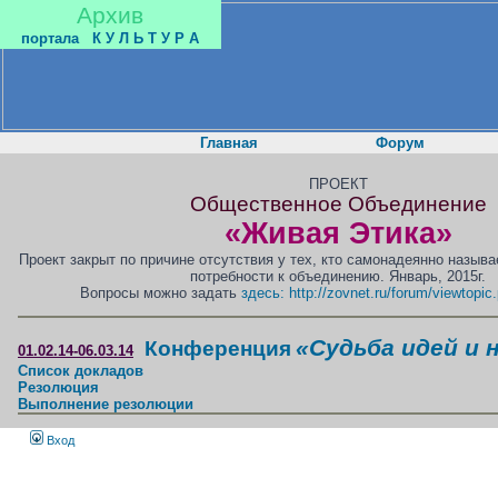
Архив
портала
К У Л Ь Т У Р А
Главная
Форум
ПРОЕКТ
Общественное Объединение
«Живая Этика»
Проект закрыт по причине отсутствия у тех, кто самонадеянно назыв
потребности к объединению. Январь, 2015г.
Вопросы можно задать
здесь: http://zovnet.ru/forum/viewtopi
«Судьба идей и 
Конференция
01.02.14-06.03.14
Список докладов
Резолюция
Выполнение резолюции
Вход