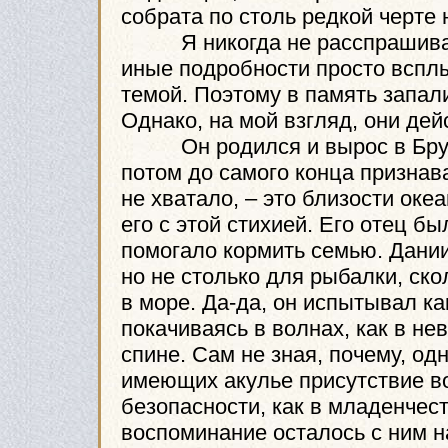
собрата по столь редкой черте 
Я никогда не расспрашивал е
иные подробности просто всплы
темой. Поэтому в память запал
Однако, на мой взгляд, они де
Он родился и вырос в Брукли
потом до самого конца признава
не хватало, – это близости оке
его с этой стихией. Его отец б
помогало кормить семью. Дании
но не столько для рыбалки, ск
в море. Да-да, он испытывал ка
покачиваясь в волнах, как в не
спине. Сам не зная, почему, од
имеющих акулье присутствие в
безопасности, как в младенчест
воспоминание осталось с ним н