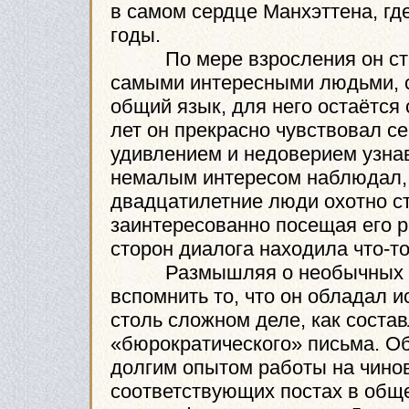
в самом сердце Манхэттена, гд
годы.
По мере взросления он стал
самыми интересными людьми, с
общий язык, для него остаётся
лет он прекрасно чувствовал се
удивлением и недоверием узнава
немалым интересом наблюдал, к
двадцатилетние люди охотно ст
заинтересованно посещая его р
сторон диалога находила что-то
Размышляя о необычных гран
вспомнить то, что он обладал 
столь сложном деле, как соста
«бюрократического» письма. О
долгим опытом работы на чино
соответствующих постах в обще