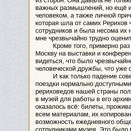
из сторон. Она давала не толь
важных размышлений, но ещё и
человеком, а также личной прич
которая шла от самих Рерихов 
сотрудников и была несома их
мне чрезвычайно трудно оценить
Кроме того, примерно раз в 
Москву на выставки и конферен
видеться, что было чрезвычайн
человеческой дружбы, что уже
И как только падение совет
поездки нормально доступными 
рериховедов нашей страны пол
в музей для работы в его архив
оказалось всё: билеты, прожив
всем материалам, их копирован
возможность ежедневного обще
сотрудниками музея. Это было