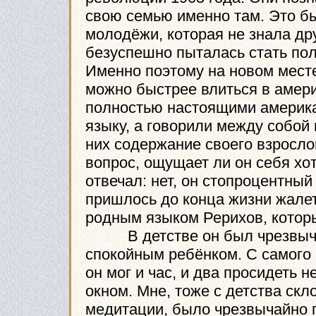
свою семью именно там. Это б
молодёжи, которая не знала дру
безуспешно пыталась стать по
Именно поэтому на новом месте
можно быстрее влиться в амери
полностью настоящими америка
языку, а говорили между собой 
них содержание своего взрослог
вопрос, ощущает ли он себя хо
отвечал: нет, он стопроцентный
пришлось до конца жизни жалеть
родным языком Рерихов, котор
В детстве он был чрезвычай
спокойным ребёнком. С самого 
он мог и час, и два просидеть 
окном. Мне, тоже с детства скл
медитации, было чрезвычайно п