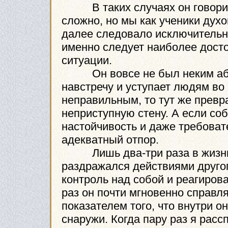
В таких случаях он говорил: 
сложно, но мы как ученики духо
далее следовало исключительн
именно следует наиболее досто
ситуации.
Он вовсе не был неким абсо
навстречу и уступает людям во 
неправильным, то тут же превр
неприступную стену. А если со
настойчивость и даже требоват
адекватный отпор.
Лишь два-три раза в жизни м
раздражался действиями другог
контроль над собой и реагиров
раз он почти мгновенно справл
показателем того, что внутри о
снаружи. Когда пару раз я расс