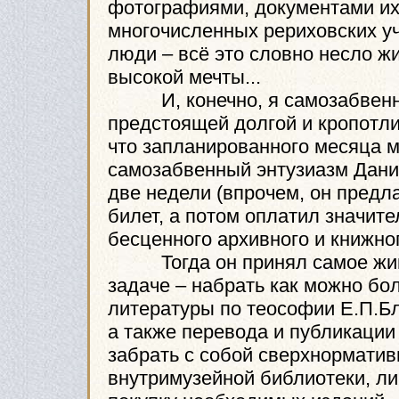
фотографиями, документами их
многочисленных рериховских уч
люди – всё это словно несло жи
высокой мечты...
И, конечно, я самозабвенно
предстоящей долгой и кропотли
что запланированного месяца м
самозабвенный энтузиазм Дани
две недели (впрочем, он предл
билет, а потом оплатил значи
бесценного архивного и книжног
Тогда он принял самое живое
задаче – набрать как можно бо
литературы по теософии Е.П.Б
а также перевода и публикации
забрать с собой сверхнорматив
внутримузейной библиотеки, ли