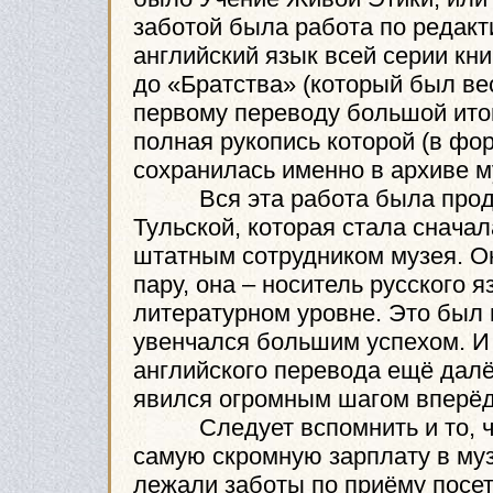
заботой была работа по редакт
английский язык всей серии кни
до «Братства» (который был ве
первому переводу большой ито
полная рукопись которой (в ф
сохранилась именно в архиве м
Вся эта работа была продел
Тульской, которая стала снача
штатным сотрудником музея. О
пару, она – носитель русского я
литературном уровне. Это был 
увенчался большим успехом. И 
английского перевода ещё далё
явился огромным шагом вперёд
Следует вспомнить и то, что
самую скромную зарплату в муз
лежали заботы по приёму посет