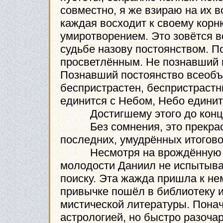
совместно, я же взираю на их 
каждая восходит к своему корн
умиротворением. Это зовётся 
судьбе назову постоянством. П
просветлённым. Не познавший п
Познавший постоянство всео
беспристрастен, беспристрастн
единится с Небом, Небо единит
Достигшему этого до конца д
Без сомнения, это прекрасн
последних, умудрённых итогово
Несмотря на врождённую скл
молодости Даниил не испытыва
поиску. Эта жажда пришла к нем
привычке пошёл в библиотеку и
мистической литературы. Понач
астрологией, но быстро разоча