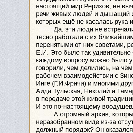
настоящий мир Рерихов, не выч
речи живых людей и дышащий с
которых ещё не касалась рука 
Да, эти люди не встречались
тесно работали с их ближайшим
перенятыми от них советами, р
Е.И. Это было так удивительно 
каждому вопросу можно было ус
говорили, чем делились, на чё
рабочем взаимодействии с Зиной
Инге (Г.И.Фричи) и многими др
Аида Тульская, Николай и Там
в передаче этой живой традици
И это по-настоящему воодушев
А огромный архив, который с
неразобранном виде из-за отсу
должный порядок? Он оказался