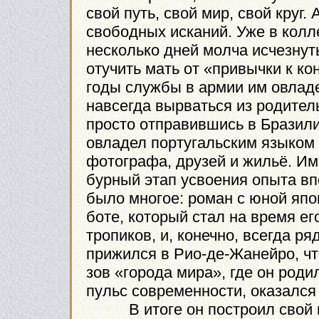
свой путь, свой мир, свой круг
свободных исканий. Уже в колл
несколько дней молча исчезнут
отучить мать от «привычки к ко
годы службы в армии им овладе
навсегда вырваться из родител
просто отправившись в Бразили
овладел португальским языком 
фотографа, друзей и жильё. Им
бурный этап усвоения опыта вп
было многое: роман с юной япо
боте, который стал на время ег
тропиков, и, конечно, всегда р
прижился в Рио-де-Жанейро, чт
зов «города мира», где он роди
пульс современности, оказался
В итоге он построил свой ма