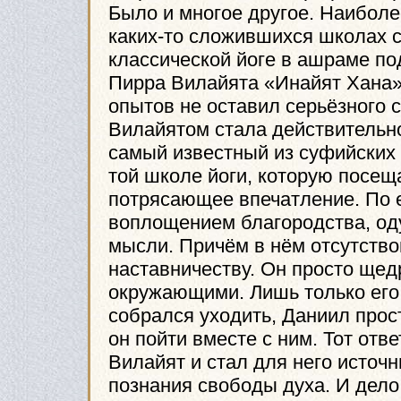
Было и многое другое. Наибол
каких-то сложившихся школах с
классической йоге в ашраме по
Пирра Вилайята «Инайят Хана»
опытов не оставил серьёзного 
Вилайятом стала действительно
самый известный из суфийских
той школе йоги, которую посеща
потрясающее впечатление. По е
воплощением благородства, од
мысли. Причём в нём отсутство
наставничеству. Он просто щед
окружающими. Лишь только его
собрался уходить, Даниил прос
он пойти вместе с ним. Тот отве
Вилайят и стал для него источн
познания свободы духа. И дело