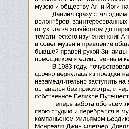
музею и обществу Агни Йоги на
Даниил сразу стал одним из
волонтёров, заинтересованных 
от ухода за хозяйством до пер
тематического изучения книг Аг
в совет музея и правление общ
бывшей правой рукой Зинаиды 
помощником и единственным ка
В 1983 году, почувствовав св
срочно вернулась из поездки н
незамедлительно заступить на е
оставался без присмотра, и чер
собственное Великое Путешест
Теперь забота обо всём легл
свою студию и перебрался в му
компаньоном Уильямом Бёрдиком
Монреаля Джин Флетчер. Доволь