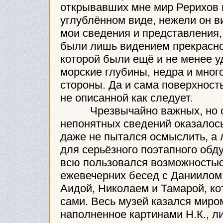
открывавших мне мир Рерихов 
углублённом виде, нежели он в
мои сведения и представления,
были лишь видением прекрасно
которой были ещё и не менее 
морские глубины, недра и мног
стороны. Да и сама поверхност
не описанной как следует.
Чрезвычайно важных, но со
непонятных сведений оказалось
даже не пытался осмыслить, а
для серьёзного поэтапного обд
всю пользовался возможностью
ежевечерних бесед с Даниилом
Аидой, Николаем и Тамарой, ко
сами. Весь музей казался миро
наполненное картинами Н.К., 