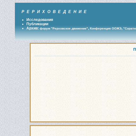
Р Е Р И Х О В Е Д Е Н И Е
Исследования
Публикации
Архив:
,
,
форум "Рерховское движение"
Конференция ООЖЭ
"Соратн
П