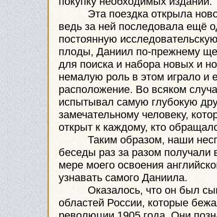
покупку необходимых изданий.
Эта поездка открыла новое 
ведь за ней последовала ещё о
постоянную исследовательскую
плоды, Даниил по-прежнему ще
для поиска и набора новых и н
немалую роль в этом играло и 
расположение. Во всяком случае
испытывал самую глубокую дру
замечательному человеку, кот
открыт к каждому, кто обращалс
Таким образом, наши неспе
беседы раз за разом получали
мере моего освоения английско
узнавать самого Даниила.
Оказалось, что он был сыно
областей России, которые беж
революции 1905 года. Они позн