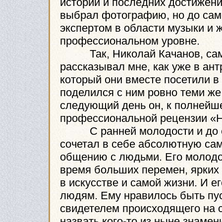
истории и последних достижен
выбрал фотографию, но до сам
экспертом в области музыки и 
профессиональном уровне.
Так, Николай Качанов, сам б
рассказывал мне, как уже в ан
который они вместе посетили 
поделился с ним ровно теми же
следующий день он, к полнейш
профессиональной рецензии «Н
С ранней молодости и до са
сочетал в себе абсолютную сам
общению с людьми. Его молодо
время больших перемен, ярких
в искусстве и самой жизни. И е
людям. Ему нравилось быть пус
свидетелем происходящего на с
назвать кого-то из ныне знамен