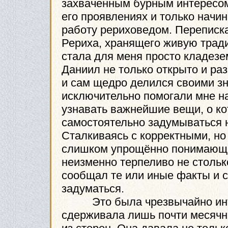
захваченным бурным интересом 
его проявлениях и только нач
работу рериховедом. Переписк
Рериха, хранящего живую традиц
стала для меня просто кладез
Даниил не только открыто и ра
и сам щедро делился своими з
исключительно помогали мне н
узнавать важнейшие вещи, о ко
самостоятельно задумываться 
Сталкиваясь с корректными, н
слишком упрощённо понимающег
неизменно терпеливо не стольк
сообщал те или иные факты и 
задуматься.
Это была чрезвычайно интен
сдерживала лишь почти месячн