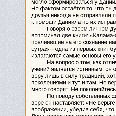
могло сформироваться у Даниил
Но фактом остаётся то, что он 
друзья никогда не отправляли 
к помощи Даниила по их исправ
Говоря о своём личном духо
вспоминал две книги: «Калама-с
повлиявшие на его сознание н
сутра» – одна из первых книг б
излагаются самые основы его у
На вопрос о том, как отличи
учений является истинным, он о
веру лишь в силу традиций, хот
поколениями и тут и там. Не ве
много говорят. Не поклоняйтес
По поводу собственных фанта
вере он наставляет: «Не верьте
воображении, убедив себя, что