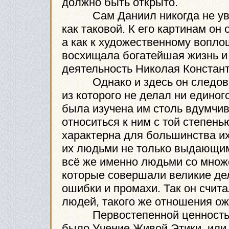
должно быть открыто.
Сам Даниил никогда не увле
как таковой. К его картинам он
а как к художественному вопло
восхищала богатейшая жизнь и
деятельность Николая Констан
Однако и здесь он следовал 
из которого не делал ни едино
была изучена им столь вдумчиво
относиться к ним с той степен
характерна для большинства их
их людьми не только выдающими
всё же именно людьми со множе
которые совершали великие дел
ошибки и промахи. Так он счи
людей, такого же отношения ож
Первостепенной ценностью р
было Учение Живой Этики, или 