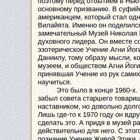
поэтому перед отбытием в Нью-
основному призванию. В суфийс
американцем, который стал од
Вилайята. Именно он поделился
замечательный Музей Николая Р
духовного лидера. Он вместе с
эзотерическое Учение Агни Йог
Даниилу, тому образу мысли, к
музеем, и обществом Агни Йог
принявшая Учение из рук самих
научиться.
Это было в конце 1960-х. В
забыл совета старшего товарищ
наставником, но довольно долг
Лишь где-то к 1970 году он вд
сделать это. А придя в музей ра
действительно для него. С этог
познание Учения Живой Этики, 