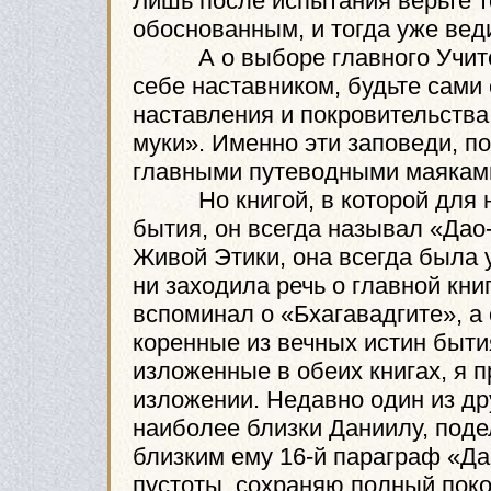
Лишь после испытания верьте т
обоснованным, и тогда уже вед
А о выборе главного Учител
себе наставником, будьте сами
наставления и покровительства 
муки». Именно эти заповеди, п
главными путеводными маяками
Но книгой, в которой для не
бытия, он всегда называл «Дао
Живой Этики, она всегда была 
ни заходила речь о главной кни
вспоминал о «Бхагавадгите», а
коренные из вечных истин быти
изложенные в обеих книгах, я п
изложении. Недавно один из др
наиболее близки Даниилу, поде
близким ему 16-й параграф «Да
пустоты, сохраняю полный пок