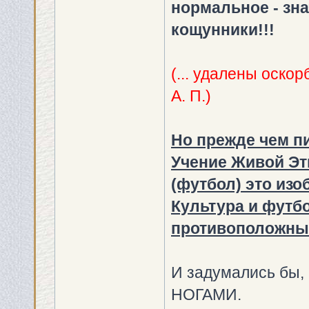
нормальное - зна
кощунники!!!
(... удалены оско
А. П.)
Но прежде чем п
Учение Живой Эти
(футбол) это из
Культура и футбо
противоположные
И задумались бы,
НОГАМИ.