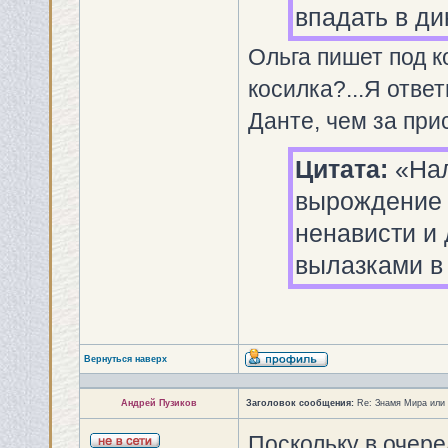
впадать в ди
Ольга пишет под к
косилка?...Я отве
Данте, чем за при
Цитата:
«Нал
вырождение 
ненависти и
вылазками в 
Вернуться наверх
Андрей Пузиков
Заголовок сообщения:
Re: Знамя Мира или
Поскольку в очер