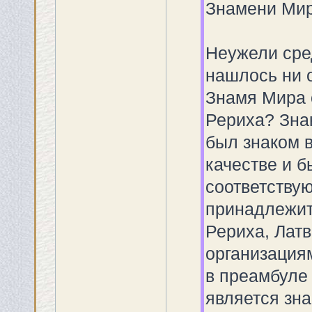
Знамени Мир
Неужели сре
нашлось ни 
Знамя Мира 
Рериха? Зна
был знаком в
качестве и б
соответствую
принадлежит
Рериха, Лат
организация
в преамбуле
является зн