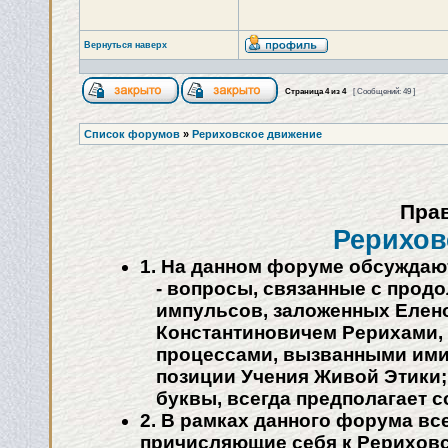
Вернуться наверх
Страница
4
из
4
[ Сообщений: 49 ]
Список форумов
»
Рериховское движение
Пра
Рерихов
1. На данном форуме обсуждаю
- вопросы, связанные с прод
импульсов, заложенных Елен
Константиновичем Рерихами,
процессами, вызванными ими 
позиции Учения Живой Этики;
буквы, всегда предполагает 
2. В рамках данного форума вс
причисляющие себя к Рериховс