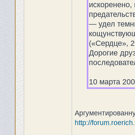
искоренено,
предательств
— удел темны
кощунствующ
(«Сердце», 2
Дорогие дру
последовате
10 марта 2003
Аргументированну
http://forum.roeric