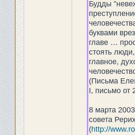
Будды "неве
преступление
человечеств
буквами врез
главе … про
стоять люди
главное, ду
человечество
(Письма Елен
I, письмо от 
8 марта 200
совета Рери
(
http://www.r