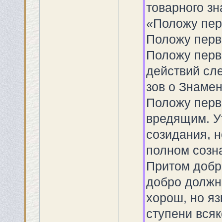
товарного зн
«Положу пер
Положу перв
Положу перв
действий сл
зов о Знамен
Положу перв
вредящим. У
созидания, 
полном созн
Притом добро
добро должно
хорош, но я
ступени вся