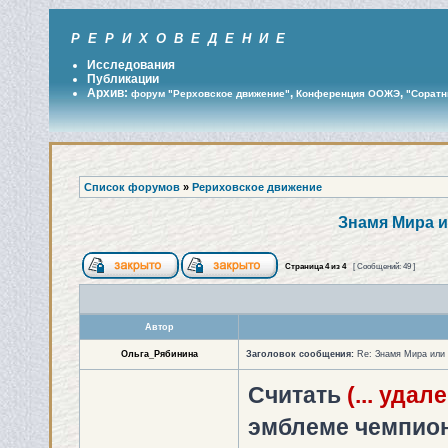
Р Е Р И Х О В Е Д Е Н И Е
Исследования
Публикации
Архив:
,
,
форум "Рерховское движение"
Конференция ООЖЭ
"Соратн
Список форумов
»
Рериховское движение
Знамя Мира 
Страница
4
из
4
[ Сообщений: 49 ]
Автор
Ольга_Рябинина
Заголовок сообщения:
Re: Знамя Мира или
Считать
(... удале
эмблеме чемпион