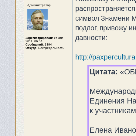
Администратор
распространяется 
символ Знамени М
подлог, привожу 
давности:
Зарегистрирован:
16 апр
2011, 06:54
Сообщений:
1394
Откуда:
Беспредельность
http://paxpercultur
Цитата:
«ОБ
Международн
Единения На
к участника
Елена Ивано