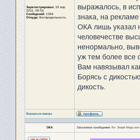
выражалось, в исп
Зарегистрирован:
16 апр
2011, 06:54
Сообщений:
1394
знака, на рекламе
Откуда:
Беспредельность
ОКА лишь указал н
человечестве выс
ненормально, выв
уж тем более все
Вам навязывал ка
Борясь с дикостью
дикость.
Вернуться наверх
ОКА
Заголовок сообщения:
Re: Знамя Мира или