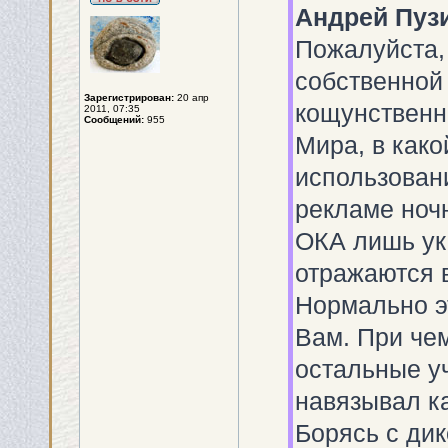
Андрей Пуз
Пожалуйста, 
собственной
Зарегистрирован:
20 апр
кощунственн
2011, 07:35
Сообщений:
955
Мира, в како
использовани
рекламе ночн
ОКА лишь ука
отражаются 
Нормально э
Вам. При чем
остальные у
навязывал к
Борясь с дик