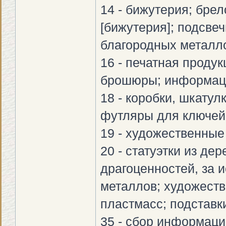
14 - бижутерия; бре
[бижутерия]; подсве
благородных металло
16 - печатная проду
брошюры; информац
18 - коробки, шкатул
футляры для ключей
19 - художественные
20 - статуэтки из де
драгоценностей, за 
металлов; художеств
пластмасс; подставк
35 - сбор информац