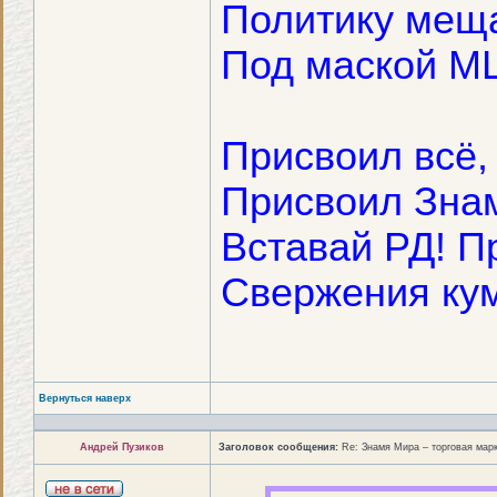
Политику мещ
Под маской М
Присвоил всё, 
Присвоил Знам
Вставай РД! П
Свержения ку
Вернуться наверх
Андрей Пузиков
Заголовок сообщения:
Re: Знамя Мира – торговая ма