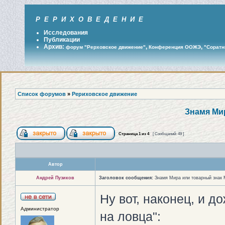
Р Е Р И Х О В Е Д Е Н И Е
Исследования
Публикации
Архив:
,
,
форум "Рерховское движение"
Конференция ООЖЭ
"Соратн
Список форумов
»
Рериховское движение
Знамя Ми
Страница
1
из
4
[ Сообщений: 49 ]
Автор
Андрей Пузиков
Заголовок сообщения:
Знамя Мира или товарный знак
Ну вот, наконец, и 
Администратор
на ловца":