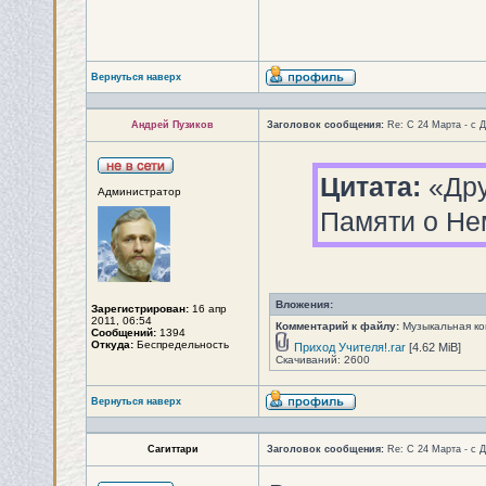
Вернуться наверх
Андрей Пузиков
Заголовок сообщения:
Re: С 24 Марта - с 
Цитата:
«Дру
Администратор
Памяти о Не
Вложения:
Зарегистрирован:
16 апр
2011, 06:54
Комментарий к файлу:
Музыкальная ко
Сообщений:
1394
Откуда:
Беспредельность
Приход Учителя!.rar
[4.62 MiB]
Скачиваний: 2600
Вернуться наверх
Сагиттари
Заголовок сообщения:
Re: С 24 Марта - с 