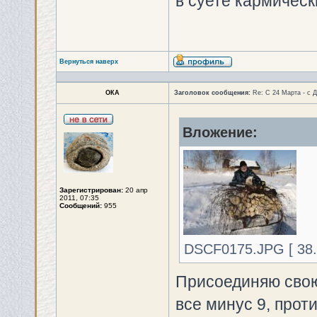
в суете кармическ
Вернуться наверх
ОКА
Заголовок сообщения:
Re: С 24 Марта - с 
Вложение:
Зарегистрирован:
20 апр
2011, 07:35
Сообщений:
955
DSCF0175.JPG [ 38.7
Присоединяю свою
все минус 9, прот