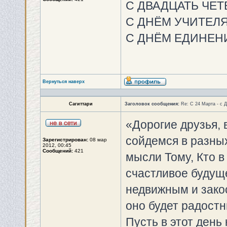
С ДВАДЦАТЬ ЧЕТ
С ДНЁМ УЧИТЕЛЯ
С ДНЁМ ЕДИНЕНИ
Вернуться наверх
Сагиттари
Заголовок сообщения:
Re: С 24 Марта - с 
«Дорогие друзья, 
сойдемся в разны
Зарегистрирован:
08 мар
2012, 00:45
Сообщений:
421
мысли Тому, Кто в
счастливое будуще
недвижным и зако
оно будет радост
Пусть в этот день