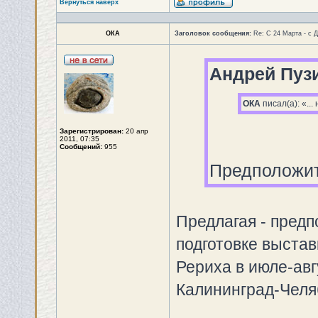
Вернуться наверх
ОКА
Заголовок сообщения:
Re: С 24 Марта - с 
Андрей Пуз
ОКА
писал(а): «..
Зарегистрирован:
20 апр
2011, 07:35
Сообщений:
955
Предположит
Предлагая - предп
подготовке выстав
Рериха в июле-авг
Калининград-Челяб