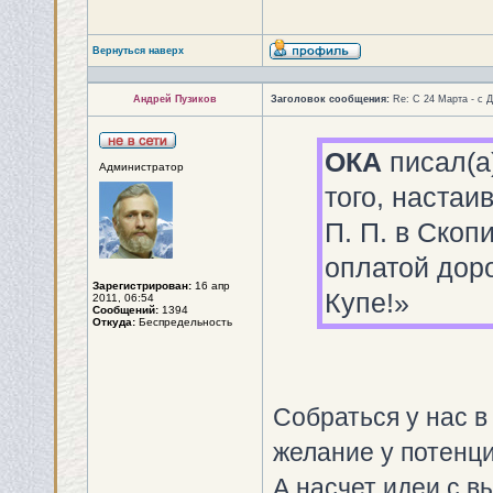
Вернуться наверх
Андрей Пузиков
Заголовок сообщения:
Re: С 24 Марта - с 
ОКА
писал(а
Администратор
того, настаи
П. П. в Скоп
оплатой дор
Зарегистрирован:
16 апр
Купе!»
2011, 06:54
Сообщений:
1394
Откуда:
Беспредельность
Собраться у нас в
желание у потенц
А насчет идеи с в