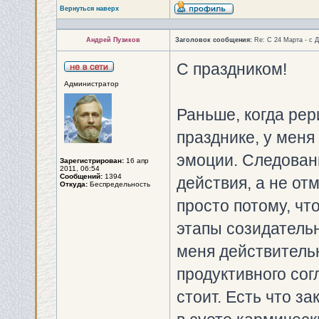
Вернуться наверх
Андрей Пузиков
Заголовок сообщения:
Re: С 24 Марта - с 
С праздником!
Администратор
Раньше, когда рер
празднике, у меня
эмоции. Следован
Зарегистрирован:
16 апр
2011, 06:54
Сообщений:
1394
действия, а не от
Откуда:
Беспредельность
просто потому, что
этапы созидательно
меня действитель
продуктивного сог
стоит. Есть что з