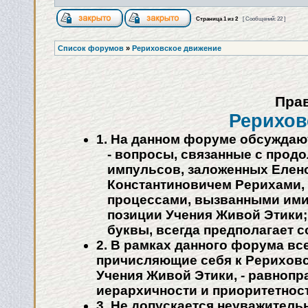
Страница
1
из
2
[ Сообщений: 22 ]
Список форумов
»
Рериховское движение
Пра
Рерихов
1. На данном форуме обсуждаю
- вопросы, связанные с прод
импульсов, заложенных Елен
Константиновичем Рерихами,
процессами, вызванными ими 
позиции Учения Живой Этики;
буквы, всегда предполагает 
2. В рамках данного форума вс
причисляющие себя к Рериховс
Учения Живой Этики, - равнопр
иерархичности и приоритетнос
3. Не допускается неуважител