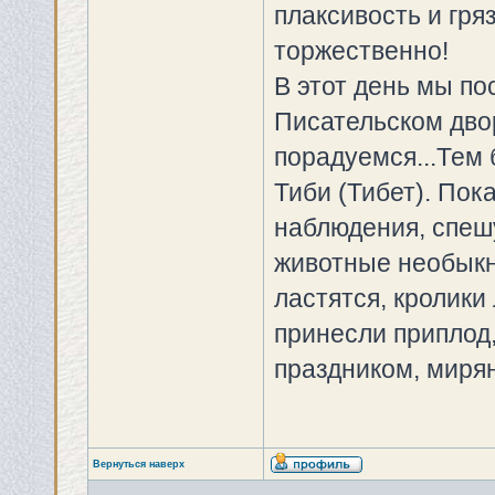
плаксивость и гря
торжественно!
В этот день мы по
Писательском двор
порадуемся...Тем 
Тиби (Тибет). Пок
наблюдения, спеш
животные необыкн
ластятся, кролики 
принесли приплод,
праздником, миря
Вернуться наверх