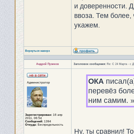
и доверенности. Д
ввоза. Тем более,
укажем.
Вернуться наверх
Андрей Пузиков
Заголовок сообщения:
Re: С 24 Марта - с 
ОКА
писал(а)
Администратор
перевёз боле
ним самим. 
Зарегистрирован:
16 апр
2011, 06:54
Сообщений:
1394
Откуда:
Беспредельность
Ну, ты сравнил! Т