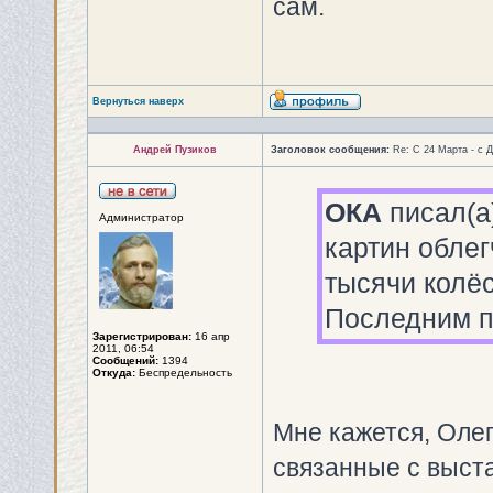
сам.
Вернуться наверх
Андрей Пузиков
Заголовок сообщения:
Re: С 24 Марта - с 
ОКА
писал(а
Администратор
картин облег
тысячи колёс
Последним п
Зарегистрирован:
16 апр
2011, 06:54
Сообщений:
1394
Откуда:
Беспредельность
Мне кажется, Оле
связанные с выст