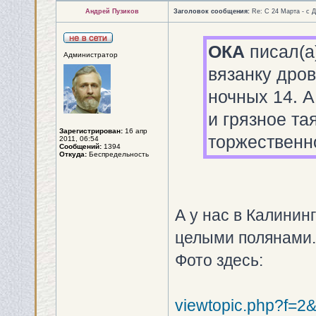
Андрей Пузиков
Заголовок сообщения:
Re: С 24 Марта - с 
ОКА
писал(а
Администратор
вязанку дров
ночных 14. 
и грязное та
Зарегистрирован:
16 апр
торжественн
2011, 06:54
Сообщений:
1394
Откуда:
Беспредельность
А у нас в Калинин
целыми полянами.
Фото здесь:
viewtopic.php?f=