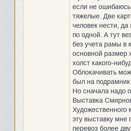
если не ошибаюсь,
тяжелые. Две кар
человек нести, да
по одной. А тут ве
без учета рамы в 
основной размер 
холст какого-нибу
Облокачивать мож
был на подрамник 
Но сначала надо 
Выставка Смирнов
Художественного м
эту выставку мне 
перевоз более дву