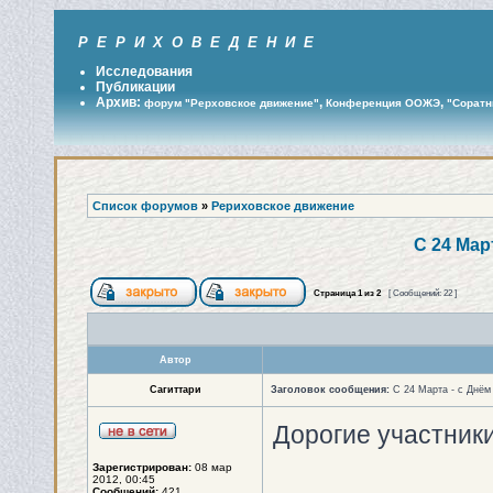
Р Е Р И Х О В Е Д Е Н И Е
Исследования
Публикации
Архив:
,
,
форум "Рерховское движение"
Конференция ООЖЭ
"Соратн
Список форумов
»
Рериховское движение
С 24 Мар
Страница
1
из
2
[ Сообщений: 22 ]
Автор
Сагиттари
Заголовок сообщения:
С 24 Марта - с Днём
Дорогие участник
Зарегистрирован:
08 мар
2012, 00:45
Сообщений:
421