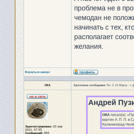
проблема не в про
чемодан не полож
начинать с тех, к
располагает соот
желания.
Вернуться наверх
ОКА
Заголовок сообщения:
Re: С 24 Марта - с 
Андрей Пуз
ОКА
писал(а): «Пр
картин А. П. П. в
Калининград-Челя
Зарегистрирован:
20 апр
2011, 07:35
Сообщений:
955