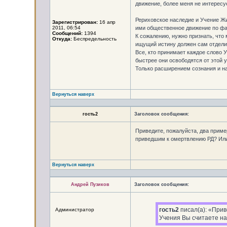
движение, более меня не интересуе
Рериховское наследие и Учение Жи
Зарегистрирован:
16 апр
2011, 06:54
ими общественное движение по фа
Сообщений:
1394
К сожалению, нужно признать, что
Откуда:
Беспредельность
ищущий истину должен сам отделит
Все, кто принимает каждое слово 
быстрее они освободятся от этой у
Только расширением сознания и на
Вернуться наверх
гость2
Заголовок сообщения:
Приведите, пожалуйста, два приме
приведшим к омертвлению РД? Ил
Вернуться наверх
Андрей Пузиков
Заголовок сообщения:
гость2
писал(а): «Прив
Администратор
Учения Вы считаете н