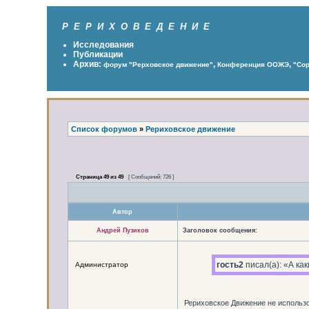
Р Е Р И Х О В Е Д Е Н И Е
Исследования
Публикации
Архив:
,
,
форум "Рерховское движение"
Конференция ООЖЭ
"Сор
Список форумов
»
Рериховское движение
Страница
49
из
49
[ Сообщений: 726 ]
Автор
Андрей Пузиков
Заголовок сообщения:
гость2
писал(а): «А ка
Администратор
Рериховское Движение не использо