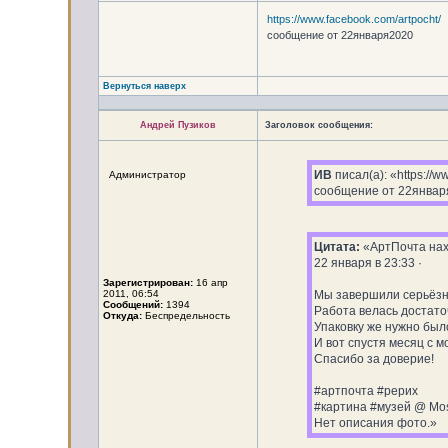
https://www.facebook.com/artpocht/
сообщение от 22января2020
Вернуться наверх
Андрей Пузиков
Заголовок сообщения:
ИВ
писал(а): «https://w
Администратор
сообщение от 22январ
Цитата:
«АртПочта нахо
22 января в 23:33 ·
Зарегистрирован:
16 апр
2011, 06:54
Мы завершили серьёзны
Сообщений:
1394
Работа велась достато
Откуда:
Беспредельность
Упаковку же нужно было
И вот спустя месяц с 
Спасибо за доверие!
#артпочта #рерих
#картина #музей @ Mos
Нет описания фото.»