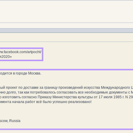
ww.facebook.com/artpocht/
я2020»
дится в городе Москва.
й проект по доставке за границу произведений искусства Международного Ц
чно долго, так как потребовалось согласовать все необходимые документы с
 изготовить согласно Приказу Министерства культуры от 17 июля 1985 г. N 29
момента начала работ всё было успешно реализовано!
cow, Russia