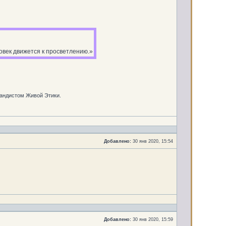
век движется к просветлению.»
гандистом Живой Этики.
Добавлено:
30 янв 2020, 15:54
Добавлено:
30 янв 2020, 15:59