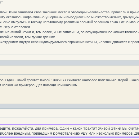
т.
вой Этики занимают свое законное место в эволюции человечества, принесли и прин
кту оказалось инфантильно-ущербным и выродилось во множество мелких, грызущихся
 многие импульсы к такому негативному развитию событий заложила сама Елена Ивано
ь зерна от плевел.
Учения Живой Этики и, тем белее, иные записи ЕИ, за безукоризненное «божественное
богой иллюзии, тем лучше для них.
хождением внутри себя индивидуального отражения истины, человек движется к прос
ра. Один – какой трактат Живой Этики Вы считаете наиболее полезным? Второй – како
и несколько примеров. Для помощи начинающим.
едите, пожалуйста, два примера. Один – какой трактат Живой Этики Вы счита
аиболее вредным, приведшим к омертвлению РД? Или несколько примеров. 