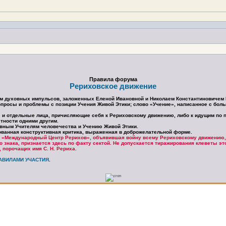
Правила форума
Рериховское движение
ем духовных импульсов, заложенных Еленой Ивановной и Николаем Константиновичем
просы и проблемы с позиции Учения Живой Этики; слово «Учение», написанное с боль
ы и отдельные лица, причисляющие себя к Рериховскому движению, либо к идущим по п
тности одними другим.
овным Учителям человечества и Учению Живой Этики.
ованная конструктивная критика, выраженная в доброжелательной форме.
я «Международный Центр Рерихов», объявившая войну всему Рериховскому движению,
го знака, признается здесь по факту сектой. Не допускается тиражирования клеветы э
 порочащих имя С. Н. Рериха.
АВИЛАМИ УЧАСТИЯ
.