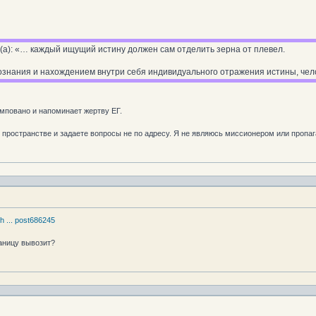
(а): «… каждый ищущий истину должен сам отделить зерна от плевел.
знания и нахождением внутри себя индивидуального отражения истины, чело
повано и напоминает жертву ЕГ.
в пространстве и задаете вопросы не по адресу. Я не являюсь миссионером или пропа
ph ... post686245
раницу вывозит?