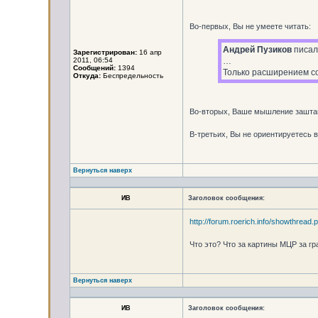
Во-первых, Вы не умеете читать:
Андрей Пузиков
писал
Зарегистрирован:
16 апр
2011, 06:54
…
Сообщений:
1394
Только расширением со
Откуда:
Беспредельность
Во-вторых, Ваше мышление заштам
В-третьих, Вы не ориентируетесь 
Вернуться наверх
ИВ
Заголовок сообщения:
http://forum.roerich.info/showthread.
Что это? Что за картины МЦР за г
Вернуться наверх
ИВ
Заголовок сообщения: