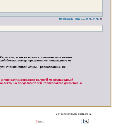
На страницу
Пред.
1
...
45
,
46
,
47
,
48
,
49
 Рерихами, а также всеми социальными и иными
шой буквы, всегда предполагает сокращение от
ути Учения Живой Этики, - равноправны. Не
 и прихватизировавшая великий международный
той секты на представителей Рериховского движения, а
Сейчас посетителей в разделе :
1