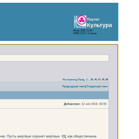
Портал
Культура
08 авг 2026, 21:06
УРАЛ: UTC + 5 часов
На страницу
Пред.
1
...
45
,
46
,
47
,
48
,
49
Предыдущая тема
|
Следующая тема
Добавлено:
12 ноя 2019, 00:50
ние. Пусть мертвые хоронят мертвых. РД, как общественное