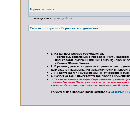
Вернуться наверх
Страница
49
из
49
[ Сообщений: 726 ]
Список форумов
»
Рериховское движение
1. На данном форуме обсуждаются:
- вопросы, связанные с продолжением и развити
процессами, вызванными ими к жизни; - любые во
«Учение Живой Этики».
2. В рамках данного форума все организации, групп
допускается навязывания иерархичности и приорите
3. Не допускается неуважительное отношение к дух
4. Разрешается и приветствуется любая аргументир
5.
Так называемая псевдообщественная организаци
символ Знамени Мира, унизив его до своего товарно
также любых миссионерских материалов этой секты,
Убедительная просьба познакомиться с
ОБЩИМИ ПР