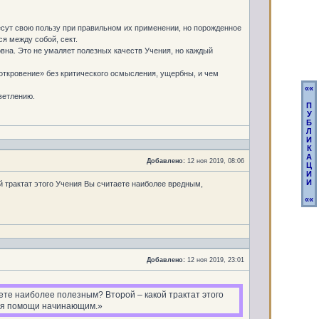
есут свою пользу при правильном их применении, но порожденное
 между собой, сект.
вна. Это не умаляет полезных качеств Учения, но каждый
 откровение» без критического осмысления, ущербны, и чем
««
ветлению.
П
У
Б
Л
И
К
А
Добавлено:
12 ноя 2019, 08:06
Ц
И
И
й трактат этого Учения Вы считаете наиболее вредным,
««
Добавлено:
12 ноя 2019, 23:01
ете наиболее полезным? Второй – какой трактат этого
Для помощи начинающим.»